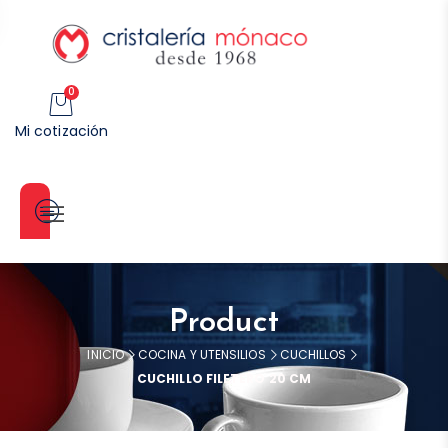
0
Mi cotización
Categorías
Product
INICIO
COCINA Y UTENSILIOS
CUCHILLOS
CUCHILLO FILETERO 20 CM