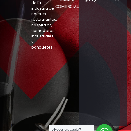
9777
de la
COMERCIAL
industria de
hoteles,
restaurantes,
hospitales,
comedores
industriales
y
banquetes.
¿Necesitas ayuda?