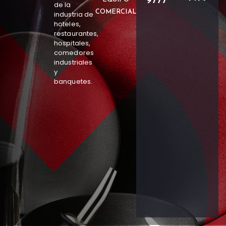
9777
de la
COMERCIAL
industria de
hoteles,
restaurantes,
hospitales,
comedores
industriales
y
banquetes.