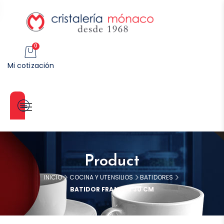
0
Mi cotización
Categorías
Product
INICIO
COCINA Y UTENSILIOS
BATIDORES
BATIDOR FRANCES 30 CM