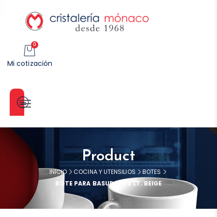
0
Mi cotización
Categorías
Product
INICIO
COCINA Y UTENSILIOS
BOTES
BOTE PARA BASURA 12.9 LT. BEIGE