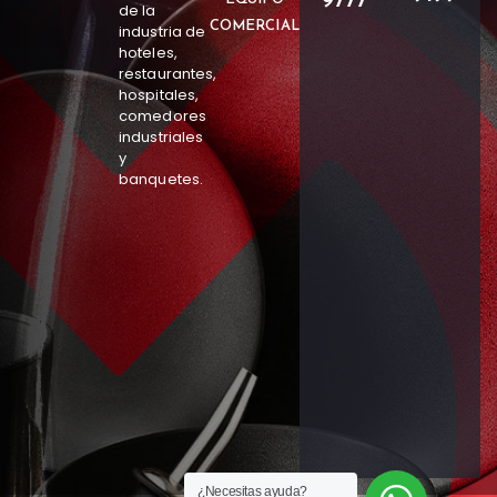
9777
de la
COMERCIAL
industria de
hoteles,
restaurantes,
hospitales,
comedores
industriales
y
banquetes.
¿Necesitas ayuda?