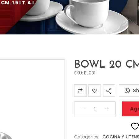
M. 1.5 LT. A.I.
BOWL 20 CM. 1
SKU: BL031
Sh
Agr
Categories:
COCINA Y UTENS