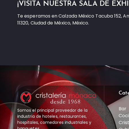
¡VISITA NUESTRA SALA DE EXHI
Te esperamos en Calzada México Tacuba 152, A
11320, Ciudad de México, México.
Cat
Bar
Somos el principal proveedor de la
Coci
industria de hoteles, restaurantes,
Cris
hospitales, comedores industriales y
banquetes.