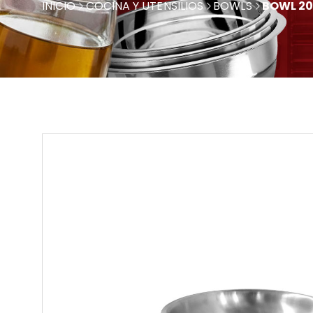
INICIO
COCINA Y UTENSILIOS
BOWLS
BOWL 20 C