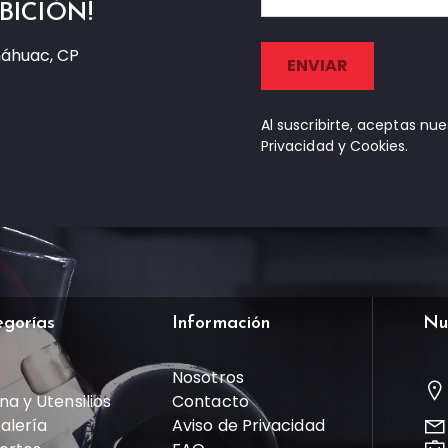
BICIÓN!
náhuac, CP
Al suscribirte, aceptas nu
Privacidad y Cookies.
egorías
Información
Nu
Nosotros
na y Utensilios
Contacto
talería
Aviso de Privacidad