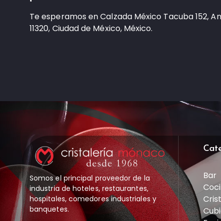
Te esperamos en Calzada México Tacuba 152, A
11320, Ciudad de México, México.
Cat
Bar
Somos el principal proveedor de la
Coci
industria de hoteles, restaurantes,
Cris
hospitales, comedores industriales y
banquetes.
Cubi