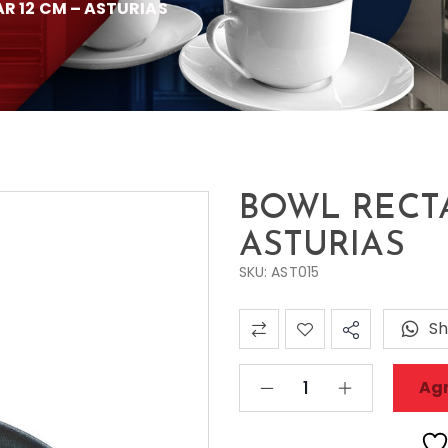
 12 CM – ASTURIAS
BOWL RECT
ASTURIAS
SKU: AST015
Sh
Agr