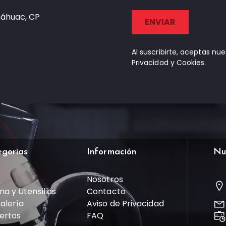
náhuac, CP
Al suscribirte, aceptas nu
Privacidad y Cookies.
egorías
Información
Nu
Nosotros
na y Utensilios
Contacto
talería
Aviso de Privacidad
ertos
FAQ