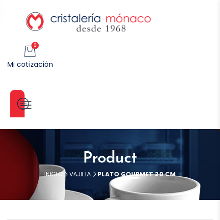
0
Mi cotización
Categorías
Product
INICIO
VAJILLA
PLATO GOURMET 20 CM