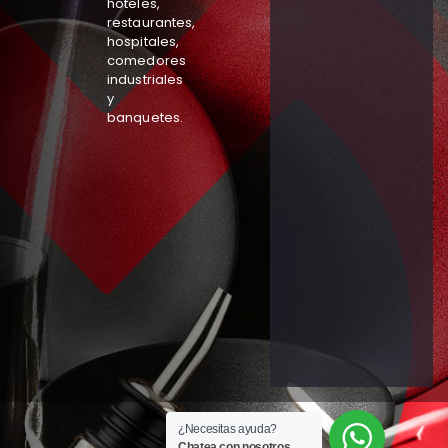
hoteles,
restaurantes,
hospitales,
comedores
industriales
y
banquetes.
¿Necesitas ayuda?
Chatea con nosotros.