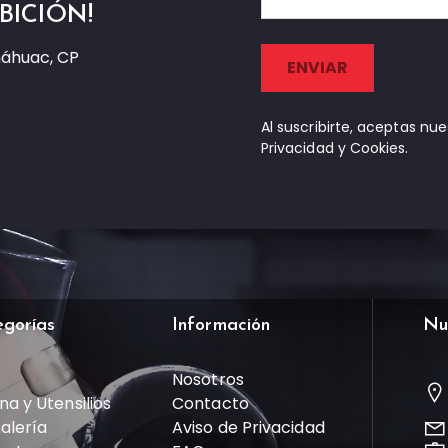
BICIÓN!
náhuac, CP
Al suscribirte, aceptas nu
Privacidad y Cookies.
egorías
Información
Nu
Nosotros
na y Utensilios
Contacto
talería
Aviso de Privacidad