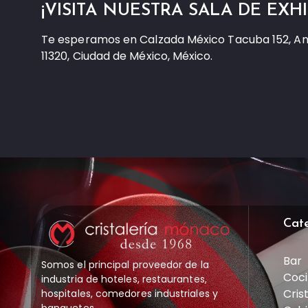
¡VISITA NUESTRA SALA DE EXHI
Te esperamos en Calzada México Tacuba 152, A
11320, Ciudad de México, México.
Cat
Bar
Somos el principal proveedor de la
Coci
industria de hoteles, restaurantes,
Cris
hospitales, comedores industriales y