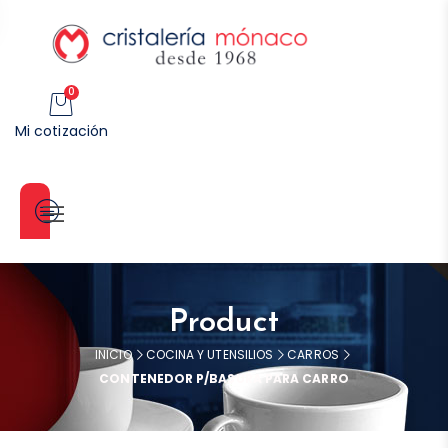
0
Mi cotización
Categorías
Product
INICIO
COCINA Y UTENSILIOS
CARROS
CONTENEDOR P/BASURA PARA CARRO