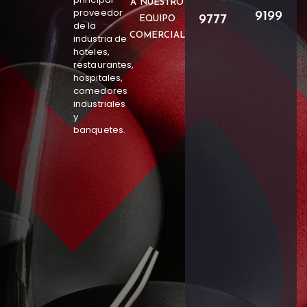
A NUESTRO
proveedor
9199
9777
EQUIPO
de la
COMERCIAL
industria de
hoteles,
restaurantes,
hospitales,
comedores
industriales
y
banquetes.