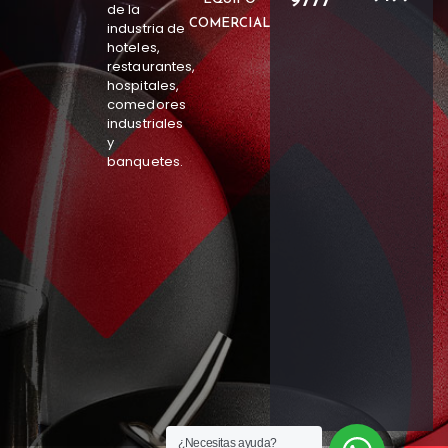
9777
de la
COMERCIAL
industria de
hoteles,
restaurantes,
hospitales,
comedores
industriales
y
banquetes.
¿Necesitas ayuda?