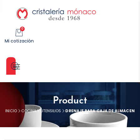
0
Mi cotización
Categorías
Product
INICIO
COCINA Y UTENSILIOS
DRENAJE PARA CAJA DE ALMACEN