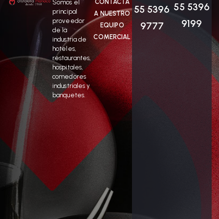
CONTACTA
Somos el
55 5396
55 5396
principal
A NUESTRO
proveedor
9199
9777
EQUIPO
de la
COMERCIAL
industria de
hoteles,
restaurantes,
hospitales,
comedores
industriales y
banquetes.