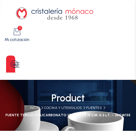
0
Mi cotización
Categorías
Product
INICIO
COCINA Y UTENSILIOS
FUENTES
FUENTE TERCIO POLICARBONATO 17.6X32.5X15 CM. 5.3 LT. – 36CW135