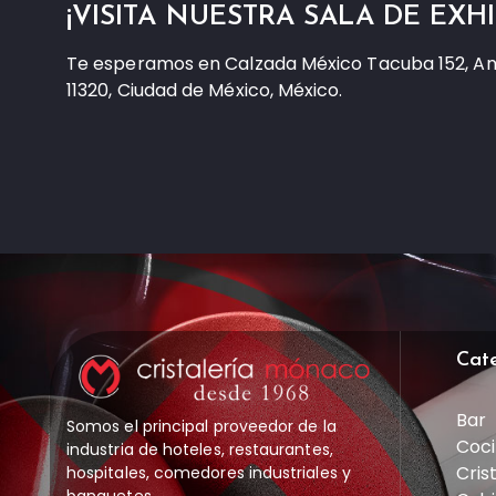
¡VISITA NUESTRA SALA DE EXHI
Te esperamos en Calzada México Tacuba 152, A
11320, Ciudad de México, México.
Cat
Bar
Somos el principal proveedor de la
Coci
industria de hoteles, restaurantes,
Cris
hospitales, comedores industriales y