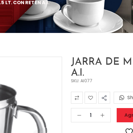
5 LT. CON RETEN A.I.
JARRA DE M
A.I.
SKU: AI077
Sh
Agr