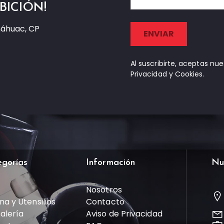
BICIÓN!
náhuac, CP
Al suscribirte, aceptas nu
Privacidad y Cookies.
egorías
Información
Nu
Nosotros
na y Utensilios
Contacto
talería
Aviso de Privacidad