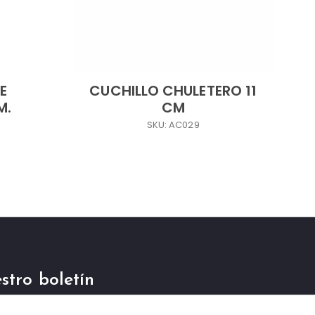
E
CUCHILLO CHULETERO 11
M.
CM
SKU: AC029
stro boletín