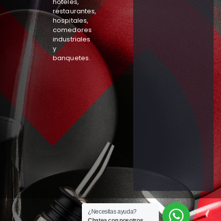
hoteles,
restaurantes,
hospitales,
comedores
industriales
y
banquetes.
¿Necesitas ayuda?
Chatea con nosotros.