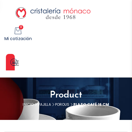
0
Mi cotización
Categorías
Product
INICIO
VAJILLA
POROUS
PLATO CAFÉ 16 CM