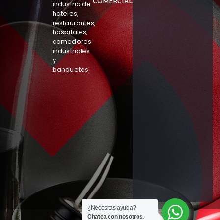
COMERCIAL
industria de
hoteles,
restaurantes,
hospitales,
comedores
industriales
y
banquetes.
¿Necesitas ayuda?
Chatea con nosotros.