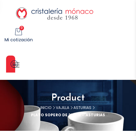
0
Mi cotización
Categorías
Product
INICIO
VAJILLA
ASTURIAS
PLATO SOPERO DE 25 CM – ASTURIAS