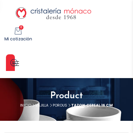
0
Mi cotización
Categorías
Product
INICIO
VAJILLA
POROUS
TAZON CEREAL 16 CM