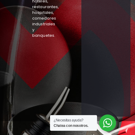
hoteles,
restaurantes,
hospitales,
comedores
industriales
y
banquetes.
¿Necesitas ayuda?
Chatea con nosotros.