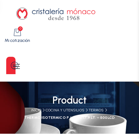
0
Mi cotización
Categorías
Product
INICIO
COCINA Y UTENSILIOS
TERMOS
THERMO ISOTERMICO P / CAFE 17.9 LT. – 500LCD