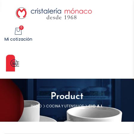
0
Mi cotización
Categorías
Product
INICIO
COCINA Y UTENSILIOS
CIO A.I.