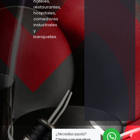
hoteles,
restaurantes,
hospitales,
comedores
industriales
y
banquetes.
¿Necesitas ayuda?
Chatea con nosotros.