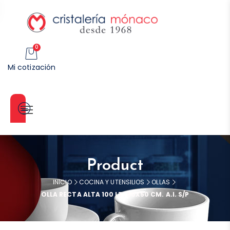
0
Mi cotización
Categorías
Product
INICIO
COCINA Y UTENSILIOS
OLLAS
OLLA RECTA ALTA 100 LT. 50X50 CM. A.I. S/P