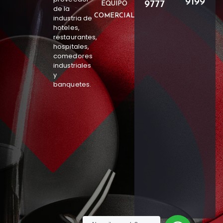
9199
9777
EQUIPO
de la
COMERCIAL
industria de
hoteles,
restaurantes,
hospitales,
comedores
industriales
y
banquetes.