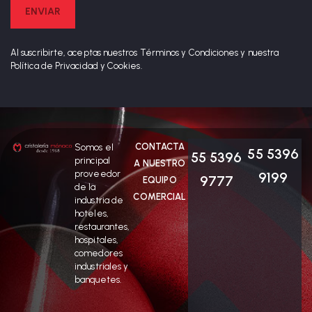
Al suscribirte, aceptas nuestros Términos y Condiciones y nuestra
Política de Privacidad y Cookies.
CONTACTA
Somos el
55 5396
55 5396
principal
A NUESTRO
proveedor
9199
9777
EQUIPO
de la
COMERCIAL
industria de
hoteles,
restaurantes,
hospitales,
comedores
industriales y
banquetes.