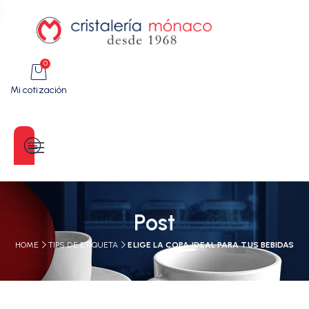
0
Mi cotización
Categorías
Post
HOME
TIPS DE ETIQUETA
ELIGE LA COPA IDEAL PARA TUS BEBIDAS