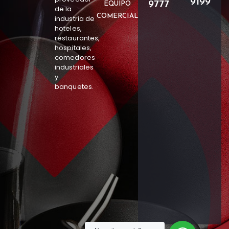
9199
9777
EQUIPO
de la
COMERCIAL
industria de
hoteles,
restaurantes,
hospitales,
comedores
industriales
y
banquetes.