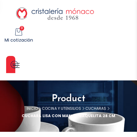
0
Mi cotización
Categorías
Product
INICIO
COCINA Y UTENSILIOS
CUCHARAS
CUCHARA LISA CON MANGO BAQUELITA 28 CM