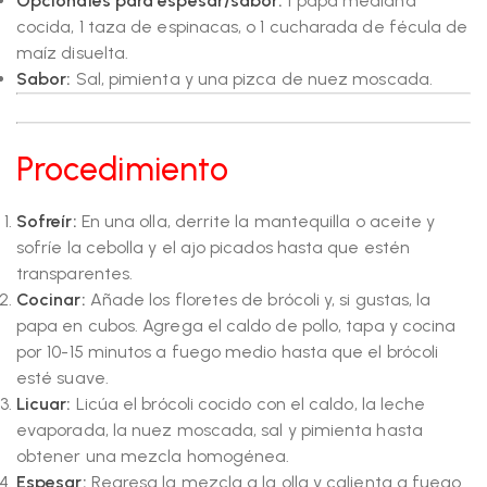
Opcionales para espesar/sabor:
1 papa mediana
cocida, 1 taza de espinacas, o 1 cucharada de fécula de
maíz disuelta.
Sabor:
Sal, pimienta y una pizca de nuez moscada.
Procedimiento
Sofreír:
En una olla, derrite la mantequilla o aceite y
sofríe la cebolla y el ajo picados hasta que estén
transparentes.
Cocinar:
Añade los floretes de brócoli y, si gustas, la
papa en cubos. Agrega el caldo de pollo, tapa y cocina
por 10-15 minutos a fuego medio hasta que el brócoli
esté suave.
Licuar:
Licúa el brócoli cocido con el caldo, la leche
evaporada, la nuez moscada, sal y pimienta hasta
obtener una mezcla homogénea.
Espesar:
Regresa la mezcla a la olla y calienta a fuego