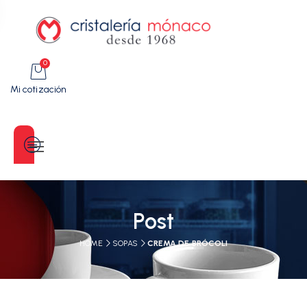
0
Mi cotización
Categorías
Post
HOME
SOPAS
CREMA DE BRÓCOLI