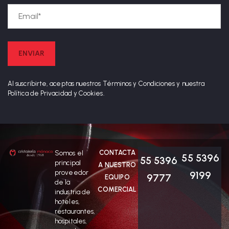
Al suscribirte, aceptas nuestros Términos y Condiciones y nuestra
Política de Privacidad y Cookies.
CONTACTA
Somos el
55 5396
55 5396
principal
A NUESTRO
proveedor
9199
9777
EQUIPO
de la
COMERCIAL
industria de
hoteles,
restaurantes,
hospitales,