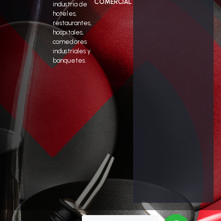
COMERCIAL
industria de
hoteles,
restaurantes,
hospitales,
comedores
industriales y
banquetes.