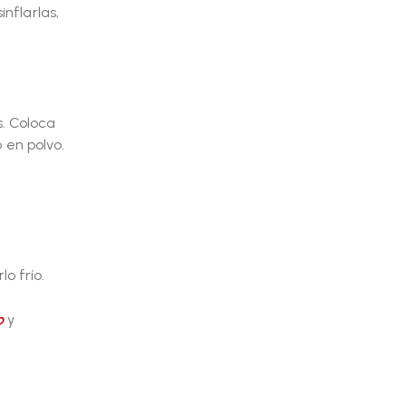
nflarlas,
s. Coloca
 en polvo.
o frío.
o
y