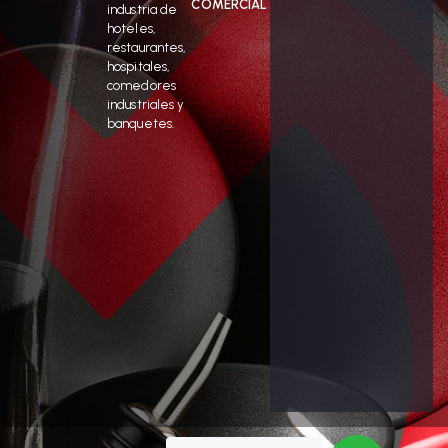
COMERCIAL
industria de
hoteles,
restaurantes,
hospitales,
comedores
industriales y
banquetes.