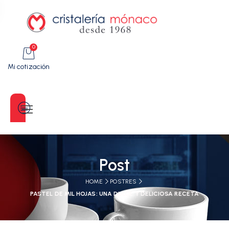
0
Mi cotización
Categorías
Post
HOME
POSTRES
PASTEL DE MIL HOJAS: UNA DULCE Y DELICIOSA RECETA