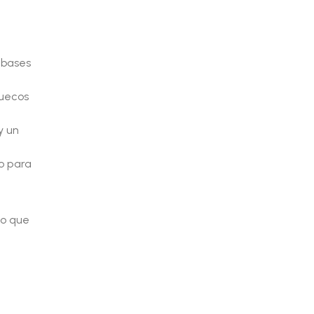
 bases
huecos
y un
to para
lo que